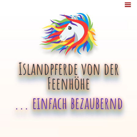
Jump
MENÜ
to
navigation
Islandpferde von der
Feenhöhe
... einfach bezaubernd