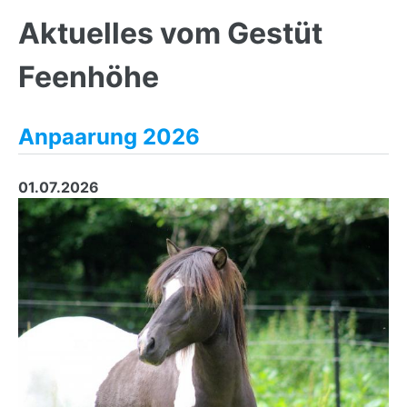
Back
to
Aktuelles vom Gestüt
top
Feenhöhe
Anpaarung 2026
01.07.2026