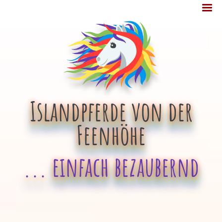
Jump
MENÜ
to
navigation
Islandpferde von der
Feenhöhe
... einfach bezaubernd