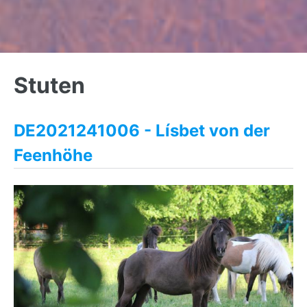
Back
to
Stuten
top
DE2021241006 - Lísbet von der
Feenhöhe