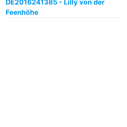
DE2016241385 - Lillý von der
Feenhöhe
Lillý ist eine sehr freundliche,nervenstarke und
witzige Stute aus einer unserer Lieblingszuchtstuten
Litla-Venus frá Sauðárkróki. Neben ihrer...
weiterlesen