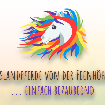
Islandpferde von der Feenhöh
... einfach bezaubernd