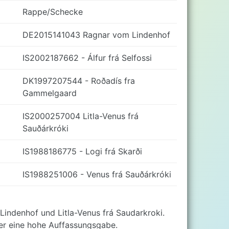
Rappe/Schecke
DE2015141043 Ragnar vom Lindenhof
IS2002187662 - Álfur frá Selfossi
DK1997207544 - Roðadís fra
Gammelgaard
IS2000257004 Litla-Venus frá
Sauðárkróki
IS1988186775 - Logi frá Skarði
IS1988251006 - Venus frá Sauðárkróki
indenhof und Litla-Venus frá Saudarkroki.
über eine hohe Auffassungsgabe.