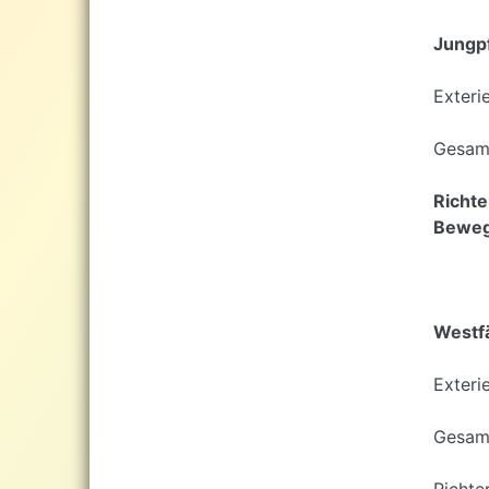
Jungp
Exteri
Gesam
Richte
Bewegu
Westfä
Exteri
Gesam
Richte