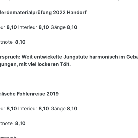
ferdematerialprüfung 2022 Handorf
eur
8,10
Interieur
8,10
Gänge
8,10
tnote
8,10
rspruch: Weit entwickelte Jungstute harmonisch im Gebä
ngen, mit viel lockeren Tölt.
lische Fohlenreise 2019
eur
8,10
Interieur
8,10
Gänge
8,10
tnote
8,10
rspruch: