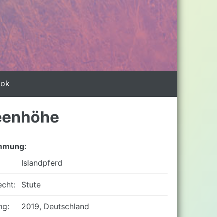
ook
eenhöhe
mmung:
Islandpferd
cht:
Stute
ng:
2019, Deutschland