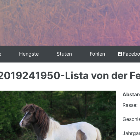
e
Hengste
Stuten
Fohlen
Faceb
2019241950-Lista von der F
Absta
Rasse:
Geschle
Jahrga