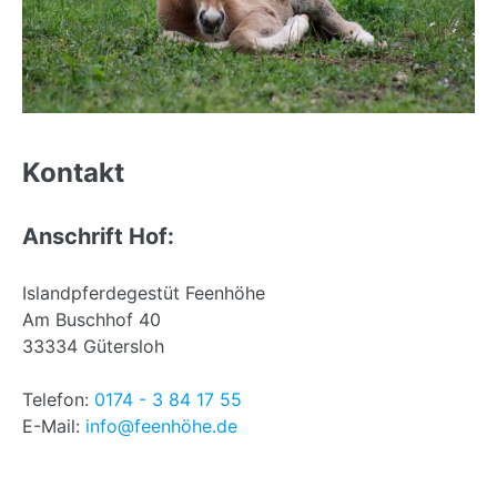
Back
to
Kontakt
top
Anschrift Hof:
Islandpferdegestüt Feenhöhe
Am Buschhof 40
33334 Gütersloh
Telefon:
0174 - 3 84 17 55
E-Mail:
info@feenhöhe.de