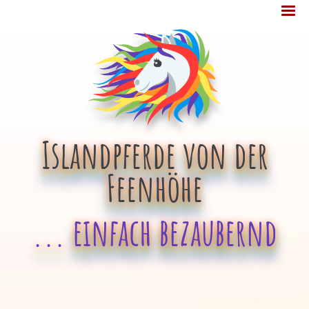
Jump
MENÜ
to
navigation
Islandpferde von der
Feenhöhe
... einfach bezaubernd