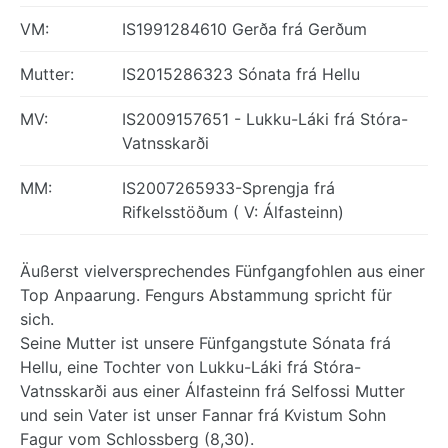
VM:
IS1991284610 Gerða frá Gerðum
Mutter:
IS2015286323 Sónata frá Hellu
MV:
IS2009157651 - Lukku-Láki frá Stóra-
Vatnsskarði
MM:
IS2007265933-Sprengja frá
Rifkelsstöðum ( V: Álfasteinn)
Äußerst vielversprechendes Fünfgangfohlen aus einer
Top Anpaarung. Fengurs Abstammung spricht für
sich.
Seine Mutter ist unsere Fünfgangstute Sónata frá
Hellu, eine Tochter von Lukku-Láki frá Stóra-
Vatnsskarði aus einer Álfasteinn frá Selfossi Mutter
und sein Vater ist unser Fannar frá Kvistum Sohn
Fagur vom Schlossberg (8,30).