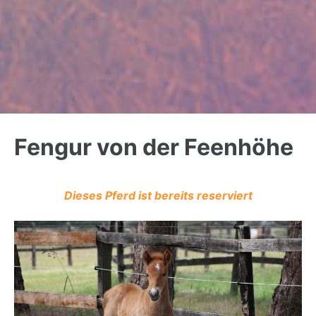
Back
to
Fengur von der Feenhöhe
top
Dieses Pferd ist bereits reserviert