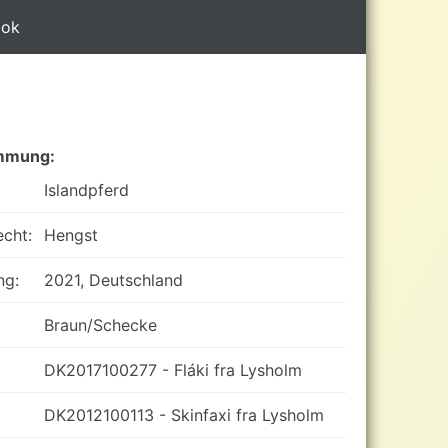
ook
mmung:
Islandpferd
cht:
Hengst
ng:
2021, Deutschland
Braun/Schecke
DK2017100277 - Fláki fra Lysholm
DK2012100113 - Skinfaxi fra Lysholm