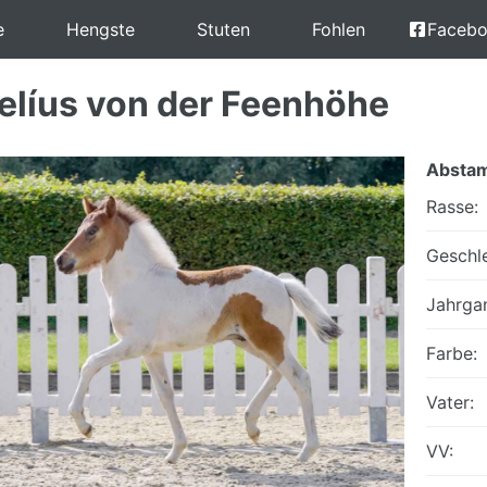
e
Hengste
Stuten
Fohlen
Faceb
elíus von der Feenhöhe
Absta
Rasse:
Geschle
Jahrga
Farbe:
Vater:
VV: