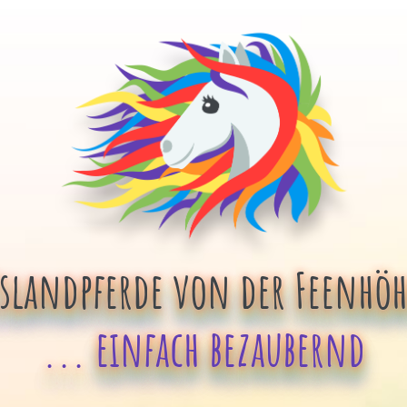
Islandpferde von der Feenhöh
... einfach bezaubernd