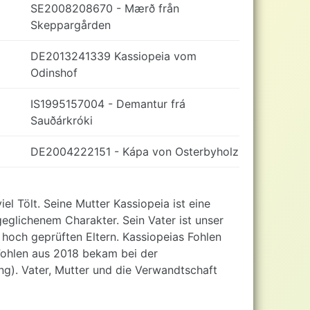
SE2008208670 - Mærð från
Skeppargården
DE2013241339 Kassiopeia vom
Odinshof
IS1995157004 - Demantur frá
Sauðárkróki
DE2004222151 - Kápa von Osterbyholz
el Tölt. Seine Mutter Kassiopeia ist eine
glichenem Charakter. Sein Vater ist unser
 hoch geprüften Eltern. Kassiopeias Fohlen
Fohlen aus 2018 bekam bei der
ng). Vater, Mutter und die Verwandtschaft