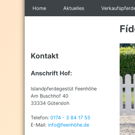
Back
Home
Aktuelles
Verkaufspferd
to
top
Back
to
Fíd
top
Kontakt
Anschrift Hof:
Islandpferdegestüt Feenhöhe
Am Buschhof 40
33334 Gütersloh
Telefon:
0174 - 3 84 17 55
E-Mail:
info@feenhöhe.de