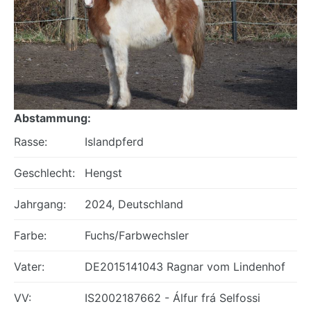
Abstammung:
Rasse:
Islandpferd
Geschlecht:
Hengst
Jahrgang:
2024, Deutschland
Farbe:
Fuchs/Farbwechsler
Vater:
DE2015141043 Ragnar vom Lindenhof
VV:
IS2002187662 - Álfur frá Selfossi