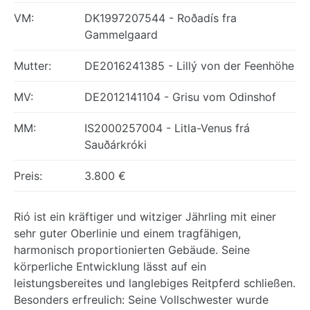
VM:
DK1997207544 - Roðadís fra
Gammelgaard
Mutter:
DE2016241385 - Lillý von der Feenhöhe
MV:
DE2012141104 - Grisu vom Odinshof
MM:
IS2000257004 - Litla-Venus frá
Sauðárkróki
Preis:
3.800 €
Rió ist ein kräftiger und witziger Jährling mit einer
sehr guter Oberlinie und einem tragfähigen,
harmonisch proportionierten Gebäude. Seine
körperliche Entwicklung lässt auf ein
leistungsbereites und langlebiges Reitpferd schließen.
Besonders erfreulich: Seine Vollschwester wurde