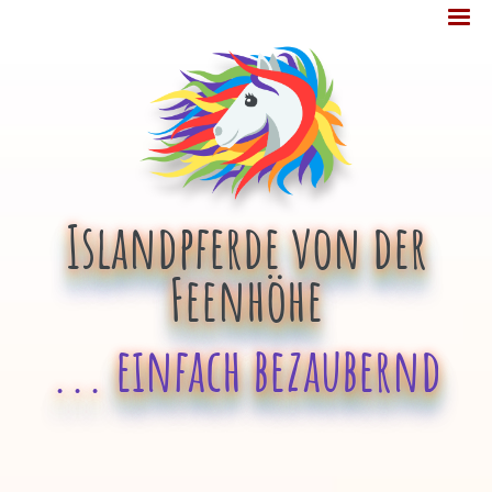
Jump
MENÜ
to
navigation
Islandpferde von der
Feenhöhe
... einfach bezaubernd