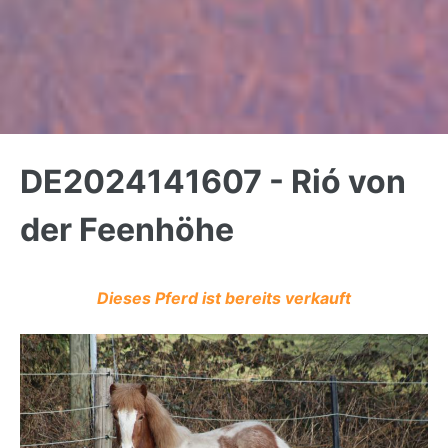
Back
to
DE2024141607 - Rió von
top
der Feenhöhe
Dieses Pferd ist bereits verkauft