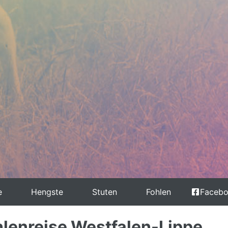
e
Hengste
Stuten
Fohlen
Faceb
lenreise Westfalen-Lippe