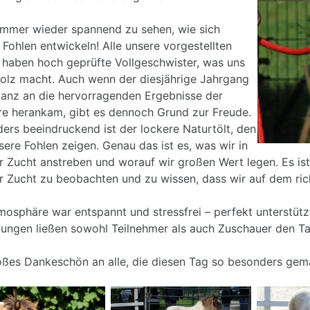
 immer wieder spannend zu sehen, wie sich
 Fohlen entwickeln! Alle unsere vorgestellten
 haben hoch geprüfte Vollgeschwister, was uns
tolz macht. Auch wenn der diesjährige Jahrgang
ganz an die hervorragenden Ergebnisse der
re herankam, gibt es dennoch Grund zur Freude.
ers beeindruckend ist der lockere Naturtölt, den
nsere Fohlen zeigen. Genau das ist es, was wir in
r Zucht anstreben und worauf wir großen Wert legen. Es ist
r Zucht zu beobachten und zu wissen, dass wir auf dem ric
mosphäre war entspannt und stressfrei – perfekt unterstü
ungen ließen sowohl Teilnehmer als auch Zuschauer den Ta
oßes Dankeschön an alle, die diesen Tag so besonders gem