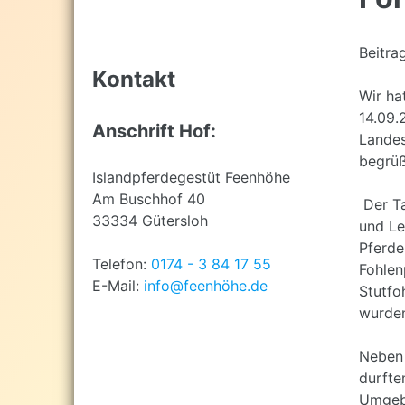
top
Beitra
Kontakt
Wir ha
14.09.
Anschrift Hof:
Landes
begrüß
Islandpferdegestüt Feenhöhe
Am Buschhof 40
Der T
33334 Gütersloh
und Le
Pferde
Telefon:
0174 - 3 84 17 55
Fohlen
E-Mail:
info@feenhöhe.de
Stutfo
wurde
Neben 
durfte
Umgeb