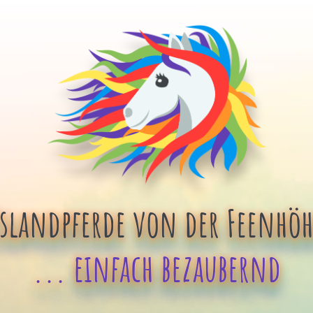
Islandpferde von der Feenhöh
... einfach bezaubernd