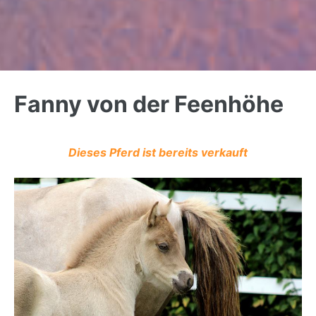
Back
to
Fanny von der Feenhöhe
top
Dieses Pferd ist bereits verkauft