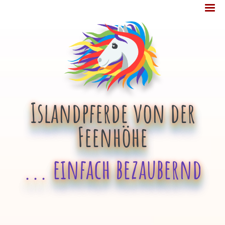
Jump
MENÜ
to
navigation
Islandpferde von der
Feenhöhe
... einfach bezaubernd