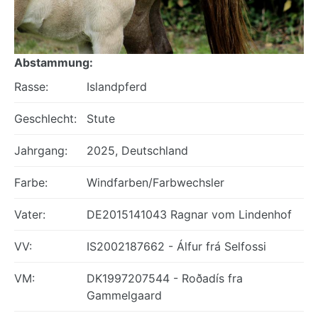
Abstammung:
Rasse:
Islandpferd
Geschlecht:
Stute
Jahrgang:
2025, Deutschland
Farbe:
Windfarben/Farbwechsler
Vater:
DE2015141043 Ragnar vom Lindenhof
VV:
IS2002187662 - Álfur frá Selfossi
VM:
DK1997207544 - Roðadís fra
Gammelgaard