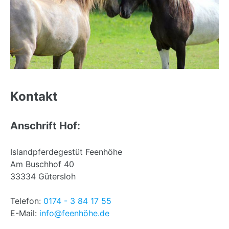
Back
to
Kontakt
top
Anschrift Hof:
Islandpferdegestüt Feenhöhe
Am Buschhof 40
33334 Gütersloh
Telefon:
0174 - 3 84 17 55
E-Mail:
info@feenhöhe.de