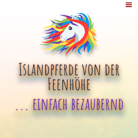
Jump
MENÜ
to
navigation
Islandpferde von der
Feenhöhe
... einfach bezaubernd