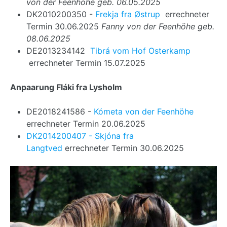
von der Feenhöhe geb. 06.05.2025
DK2010200350 -
Frekja fra Østrup
errechneter
Termin 30.06.2025
Fanny von der Feenhöhe geb.
08.06.2025
DE2013234142
Tibrá vom Hof Osterkamp
errechneter Termin 15.07.2025
Anpaarung Fláki fra Lysholm
DE2018241586 -
Kómeta von der Feenhöhe
errechneter Termin 20.06.2025
DK2014200407 - Skjóna fra
Langtved
errechneter Termin 30.06.2025