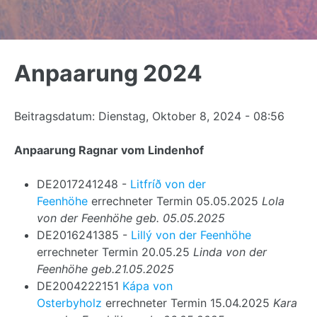
Back
to
Anpaarung 2024
top
Beitragsdatum:
Dienstag, Oktober 8, 2024 - 08:56
Anpaarung Ragnar vom Lindenhof
DE2017241248 -
Litfríð von der
Feenhöhe
errechneter Termin 05.05.2025
Lola
von der Feenhöhe geb. 05.05.2025
DE2016241385 -
Lillý von der Feenhöhe
errechneter Termin 20.05.25
Linda von der
Feenhöhe geb.21.05.2025
DE2004222151
Kápa von
Osterbyholz
errechneter Termin 15.04.2025
Kara