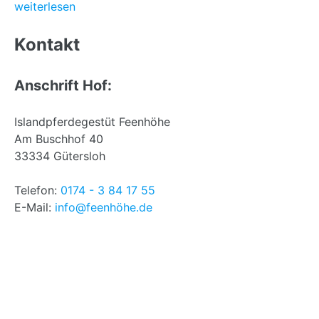
weiterlesen
Back
to
Kontakt
top
Anschrift Hof:
Islandpferdegestüt Feenhöhe
Am Buschhof 40
33334 Gütersloh
Telefon:
0174 - 3 84 17 55
E-Mail:
info@feenhöhe.de