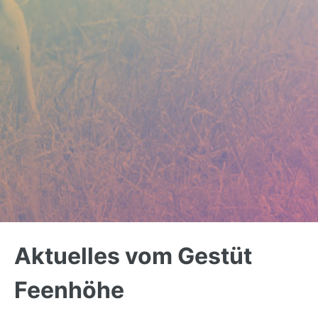
Back
to
Aktuelles vom Gestüt
top
Feenhöhe