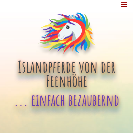
Jump
MENÜ
to
navigation
Islandpferde von der
Feenhöhe
... einfach bezaubernd