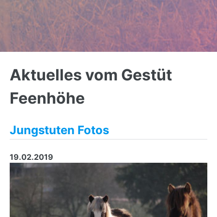
Back
to
Aktuelles vom Gestüt
top
Feenhöhe
Jungstuten Fotos
19.02.2019