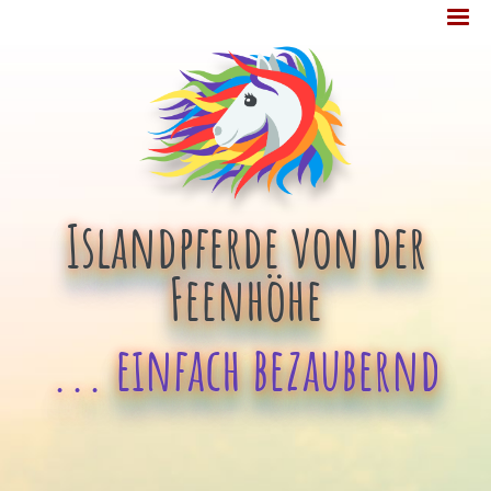
Jump
MENÜ
to
navigation
Islandpferde von der
Feenhöhe
... einfach bezaubernd