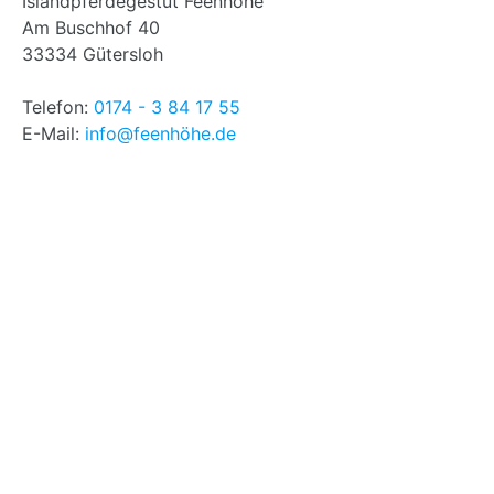
Islandpferdegestüt Feenhöhe
Am Buschhof 40
33334 Gütersloh
Telefon:
0174 - 3 84 17 55
E-Mail:
info@feenhöhe.de
Aktuelles (Archiv)
Juli 2026
(1)
Mai 2026
(1)
Februar 2026
(1)
Oktober 2025
(1)
September 2025
(2)
Juni 2025
(1)
Mai 2025
(1)
Januar 2025
(1)
Oktober 2024
(1)