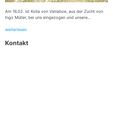
Am 16.02. ist Kolla von Vatlaboe, aus der Zucht von
Ingo Müller, bei uns eingezogen und unsere...
weiterlesen
Back
to
Kontakt
top
Anschrift Hof:
Islandpferdegestüt Feenhöhe
Am Buschhof 40
33334 Gütersloh
Telefon:
0174 - 3 84 17 55
E-Mail:
info@feenhöhe.de