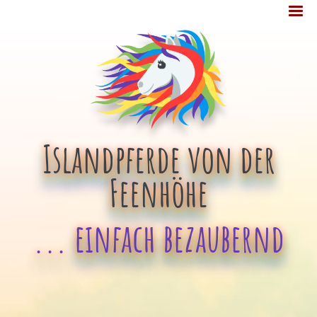
Jump
MENÜ
to
navigation
Islandpferde von der
Feenhöhe
... einfach bezaubernd