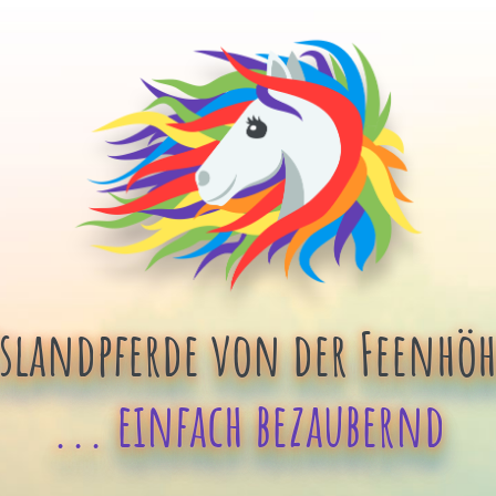
Islandpferde von der Feenhöh
... einfach bezaubernd