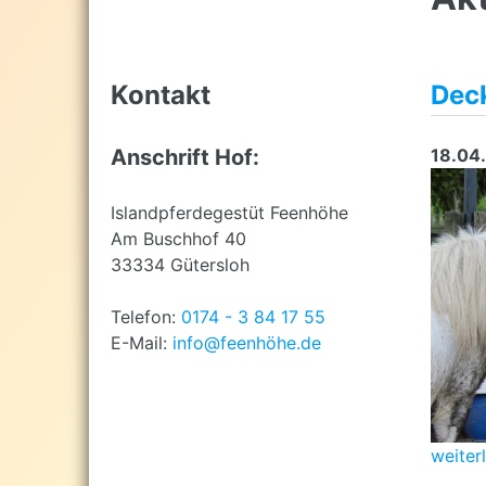
top
Kontakt
Deck
Anschrift Hof:
18.04
Islandpferdegestüt Feenhöhe
Am Buschhof 40
33334 Gütersloh
Telefon:
0174 - 3 84 17 55
E-Mail:
info@feenhöhe.de
weiter