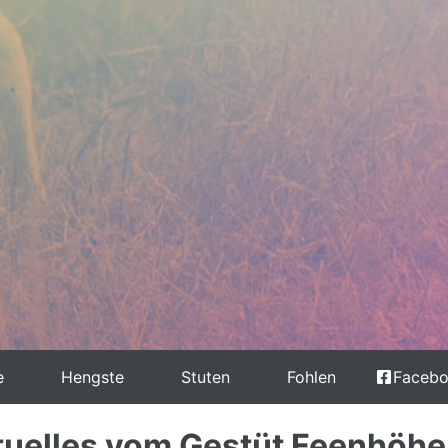
e
Hengste
Stuten
Fohlen
Faceb
tuelles vom Gestüt Feenhöhe