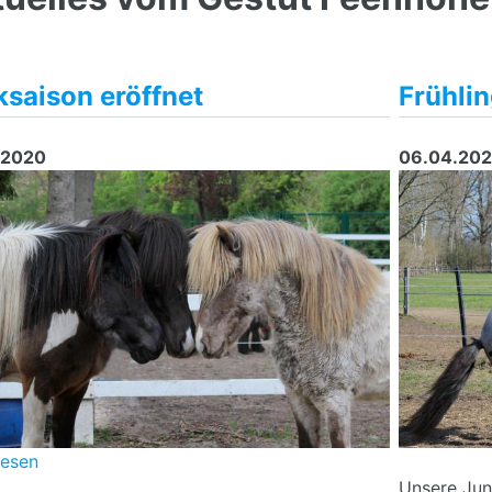
saison eröffnet
Frühli
.2020
06.04.20
lesen
Unsere Jun