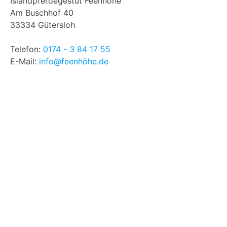
Islandpferdegestüt Feenhöhe
Am Buschhof 40
33334 Gütersloh
Telefon:
0174 - 3 84 17 55
E-Mail:
info@feenhöhe.de
Aktuelles (Archiv)
Juli 2026
(1)
Mai 2026
(1)
Februar 2026
(1)
Oktober 2025
(1)
September 2025
(2)
Juni 2025
(1)
Mai 2025
(1)
Januar 2025
(1)
Oktober 2024
(1)