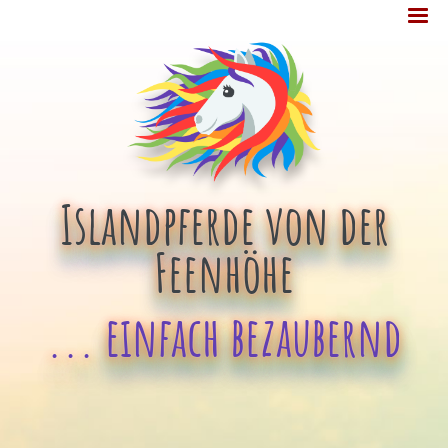
Jump
MENÜ
to
navigation
Islandpferde von der
Feenhöhe
... einfach bezaubernd