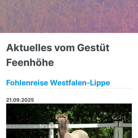
Back
to
Aktuelles vom Gestüt
top
Feenhöhe
Fohlenreise Westfalen-Lippe
21.09.2025