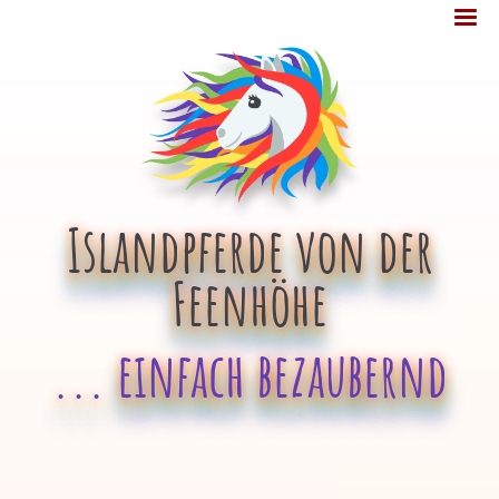
Jump
MENÜ
to
navigation
Islandpferde von der
Feenhöhe
... einfach bezaubernd