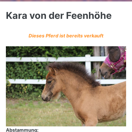
Back
to
Kara von der Feenhöhe
top
Dieses Pferd ist bereits verkauft
Abstammung: