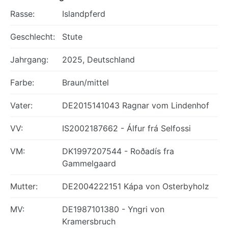
Rasse:
Islandpferd
Geschlecht:
Stute
Jahrgang:
2025, Deutschland
Farbe:
Braun/mittel
Vater:
DE2015141043 Ragnar vom Lindenhof
VV:
IS2002187662 - Álfur frá Selfossi
VM:
DK1997207544 - Roðadís fra
Gammelgaard
Mutter:
DE2004222151 Kápa von Osterbyholz
MV:
DE1987101380 - Yngri von
Kramersbruch