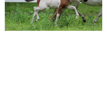
Dolly ist ein super niedliches Fohlen aus unserem
Mähnenwunder Dalia frá Hellu. Wir denken, sie...
weiterlesen
DE2023241069 - Fengsæl von der
Feenhöhe