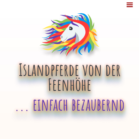
Jump
MENÜ
to
navigation
Islandpferde von der
Feenhöhe
... einfach bezaubernd