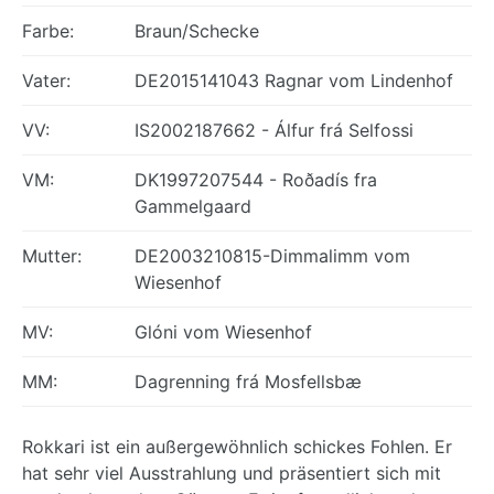
Farbe:
Braun/Schecke
Vater:
DE2015141043 Ragnar vom Lindenhof
VV:
IS2002187662 - Álfur frá Selfossi
VM:
DK1997207544 - Roðadís fra
Gammelgaard
Mutter:
DE2003210815-Dimmalimm vom
Wiesenhof
MV:
Glóni vom Wiesenhof
MM:
Dagrenning frá Mosfellsbæ
Rokkari ist ein außergewöhnlich schickes Fohlen. Er
hat sehr viel Ausstrahlung und präsentiert sich mit