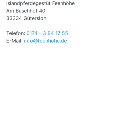
Islandpferdegestüt Feenhöhe
Am Buschhof 40
33334 Gütersloh
Telefon:
0174 - 3 84 17 55
E-Mail:
info@feenhöhe.de
2026
Doppa von der Feenhöhe
Dorís von der Feenhöhe
Folddís von der Feenhöhe