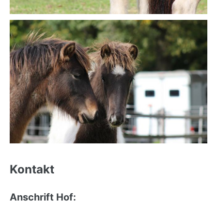
Back
to
Kontakt
top
Anschrift Hof: