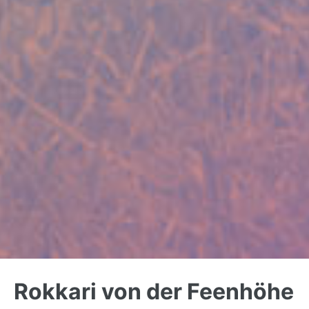
Back
to
Rokkari von der Feenhöhe
top