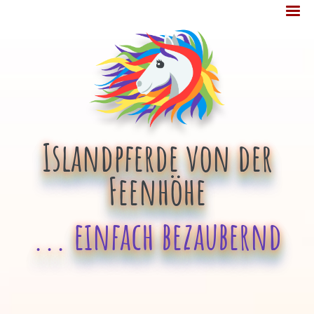
Jump
MENÜ
to
navigation
Islandpferde von der
Feenhöhe
... einfach bezaubernd