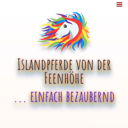
Jump
MENÜ
to
navigation
Islandpferde von der
Feenhöhe
... einfach bezaubernd