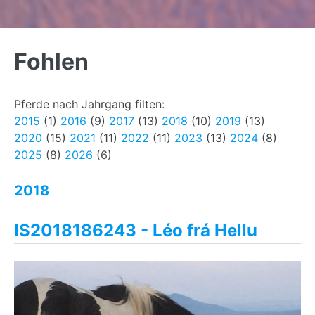
Back
to
Fohlen
top
Pferde nach Jahrgang filten:
2015
(1)
2016
(9)
2017
(13)
2018
(10)
2019
(13)
2020
(15)
2021
(11)
2022
(11)
2023
(13)
2024
(8)
2025
(8)
2026
(6)
2018
IS2018186243 - Léo frá Hellu