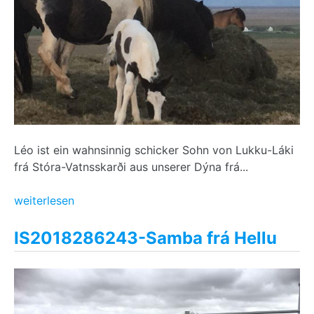
Léo ist ein wahnsinnig schicker Sohn von Lukku-Láki
frá Stóra-Vatnsskarði aus unserer Dýna frá...
weiterlesen
IS2018286243-Samba frá Hellu