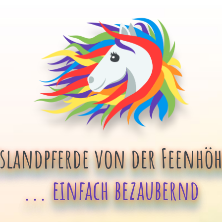
Islandpferde von der Feenhöh
... einfach bezaubernd