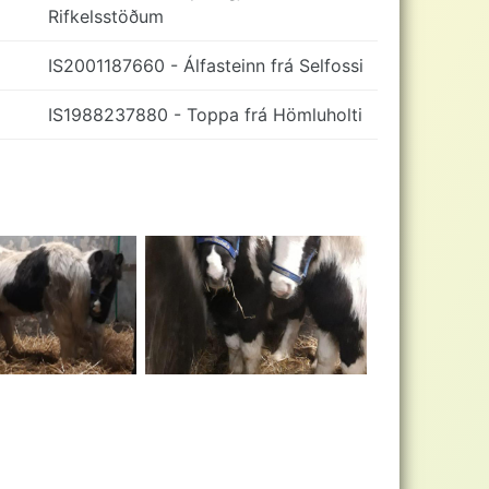
Rifkelsstöðum
IS2001187660 - Álfasteinn frá Selfossi
IS1988237880 - Toppa frá Hömluholti