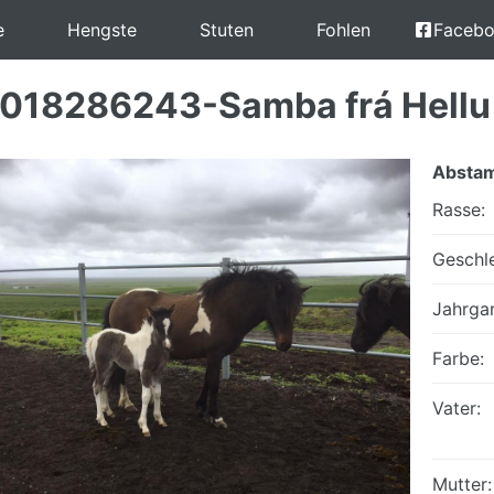
e
Hengste
Stuten
Fohlen
Faceb
2018286243-Samba frá Hellu
Absta
Rasse:
Geschle
Jahrga
Farbe:
Vater:
Mutter: