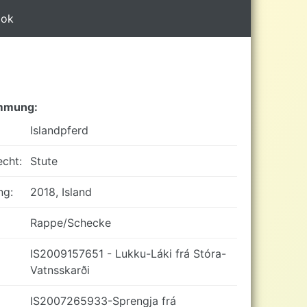
ook
mmung:
Islandpferd
cht:
Stute
ng:
2018, Island
Rappe/Schecke
IS2009157651 - Lukku-Láki frá Stóra-
Vatnsskarði
IS2007265933-Sprengja frá