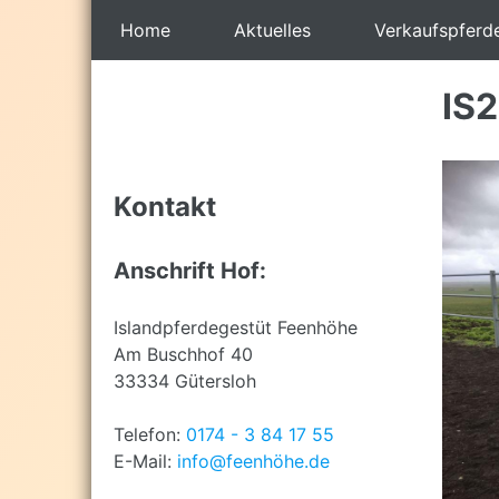
Back
Home
Aktuelles
Verkaufspferd
to
top
Back
to
IS
top
Kontakt
Anschrift Hof:
Islandpferdegestüt Feenhöhe
Am Buschhof 40
33334 Gütersloh
Telefon:
0174 - 3 84 17 55
E-Mail:
info@feenhöhe.de