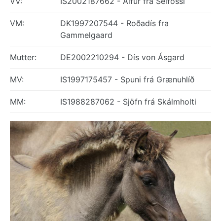
VV:
IS2002187662 - Álfur frá Selfossi
VM:
DK1997207544 - Roðadís fra
Gammelgaard
Mutter:
DE2002210294 - Dís von Ásgard
MV:
IS1997175457 - Spuni frá Grænuhlíð
MM:
IS1988287062 - Sjöfn frá Skálmholti