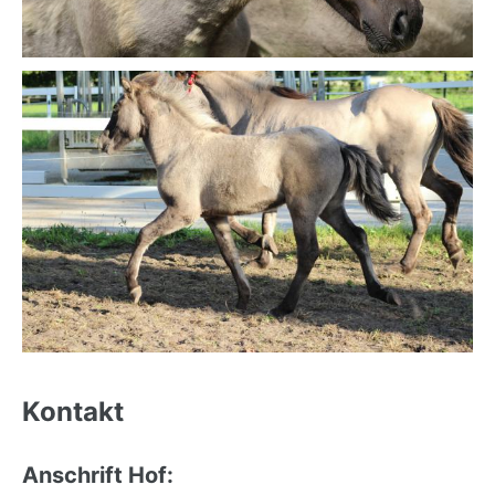
Back
to
Kontakt
top
Anschrift Hof: