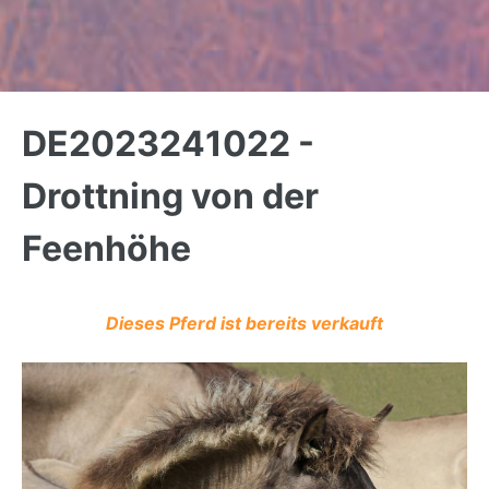
Back
to
DE2023241022 -
top
Drottning von der
Feenhöhe
Dieses Pferd ist bereits verkauft