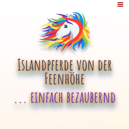
Jump
MENÜ
to
navigation
Islandpferde von der
Feenhöhe
... einfach bezaubernd