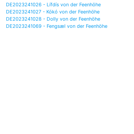
DE2023241026 - Lífdís von der Feenhöhe
DE2023241027 - Kókó von der Feenhöhe
DE2023241028 - Dolly von der Feenhöhe
DE2023241069 - Fengsæl von der Feenhöhe
Rokkari von der Feenhöhe
2022
DE2022141916 - Raggi von der Feenhöhe
DE2022241024 - Ninja von der Feenhöhe
DE2022141017 - Regnbogi von der Feenhöhe
DE2022141023 - Fenrir von der Feenhöhe
DE2022241019 - Sísí von der Feenhöhe
DE2022241022 - Litla Dís von der Feenhöhe
DE2022241330 - Fenna von der Feenhöhe
DE2022241337-Smilla von der Feenhöhe
DE2022141329 - Foldi von der Feenhöhe
DE2022141334 - Faraó von der Feenhöhe