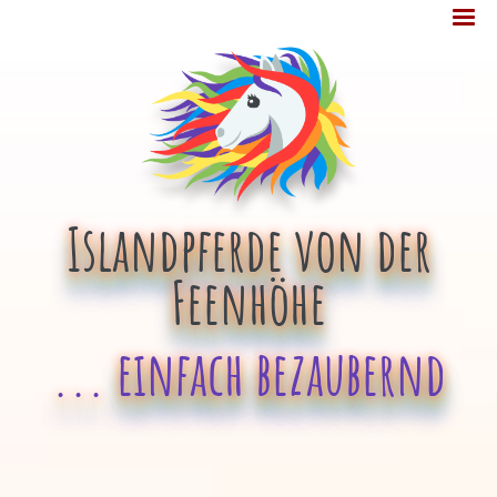
Jump
MENÜ
to
navigation
Islandpferde von der
Feenhöhe
... einfach bezaubernd