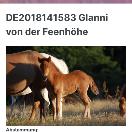
Back
to
DE2018141583 Glanni
top
von der Feenhöhe
Abstammung: