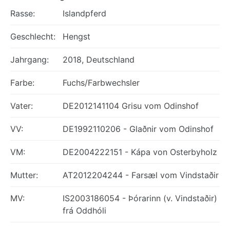
Rasse:
Islandpferd
Geschlecht:
Hengst
Jahrgang:
2018, Deutschland
Farbe:
Fuchs/Farbwechsler
Vater:
DE2012141104 Grisu vom Odinshof
VV:
DE1992110206 - Glaðnir vom Odinshof
VM:
DE2004222151 - Kápa von Osterbyholz
Mutter:
AT2012204244 - Farsæl vom Vindstaðir
MV:
IS2003186054 - Þórarinn (v. Vindstaðir)
frá Oddhóli