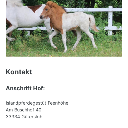
Back
to
Kontakt
top
Anschrift Hof:
Islandpferdegestüt Feenhöhe
Am Buschhof 40
33334 Gütersloh