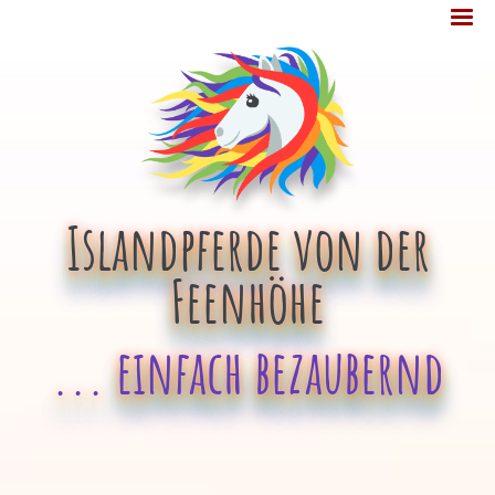
Jump
MENÜ
to
navigation
Islandpferde von der
Feenhöhe
... einfach bezaubernd