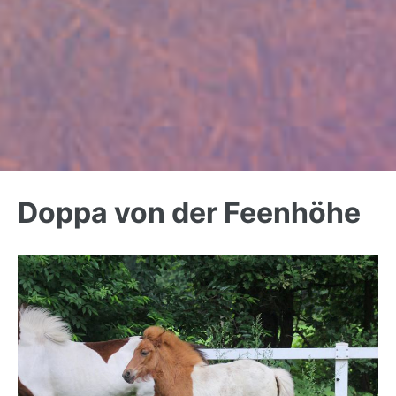
Back
to
Doppa von der Feenhöhe
top