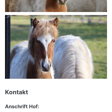
Back
to
Kontakt
top
Anschrift Hof: