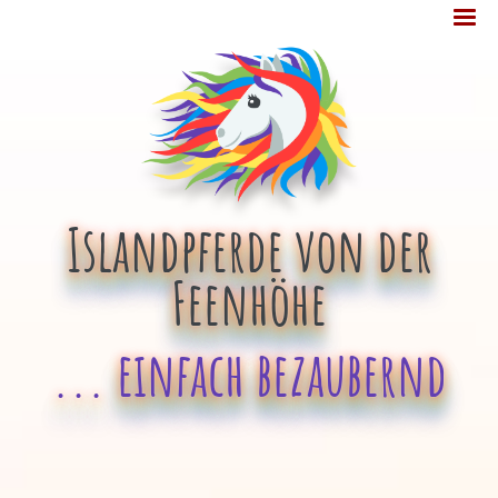
Jump
MENÜ
to
navigation
Islandpferde von der
Feenhöhe
... einfach bezaubernd