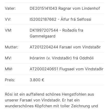
Vater:
DE2015141043 Ragnar vom Lindenhof
VV:
IS2002187662 - Álfur frá Selfossi
VM:
DK1997207544 - Roðadís fra
Gammelgaard
Mutter:
AT2012204244 Farsæl vom Vindstaðir
MV:
Þórarinn (v. Vindstaðir) frá Oddhóli
MM:
AT2000240651 Flugsael vom Vindstaðir
Preis:
3.800 €
Rósi ist ein auffallend schönes Hengstfohlen aus
unserer Farsæl von Vindstadir. Er hat ein
wunderschönes Köpfchen mit toller Zeichnung und