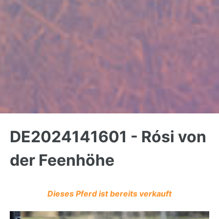
Back
to
DE2024141601 - Rósi von
top
der Feenhöhe
Dieses Pferd ist bereits verkauft