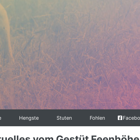
e
Hengste
Stuten
Fohlen
Faceb
tuelles vom Gestüt Feenhöhe