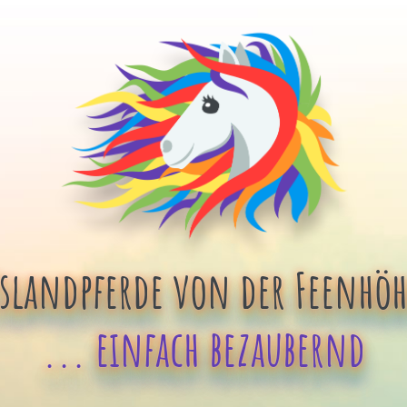
Islandpferde von der Feenhöh
... einfach bezaubernd